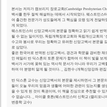
본서는 저자가 캠브리지 장로교회(Cambridge Presbyterian
백서를 한두 절씩 해설하는 데에서 시작되었다. 웨스트민스터
여 출간한 전문가가 성도들에게 그 핵심을 요령 있게 전달하였고
게 되었다.
웨스트민스터 신앙고백서의 본문을 정확하고 읽기 쉽게 번역
될 수 없는 일이지만, 독립개혁장로교회와 독립개신교회의 ‘
수고와 봉사로 우리는 정확하고 유려한 신앙고백서 본문을 갖
로 삼았다.
좋은 한국어로 번역된 신앙고백서, 경건과 학문을 겸비한 채드
인 에밀리 반 딕스혼의 토론 문제가 합하여 이 책이 빛을 보
백서가 서가에 꽂혀 있는 역사적 문서가 아니라 우리가 고백할
하여 더 분명히 알게 될 것이다. _ 김헌수 (개혁신앙강좌 편
반 딕스혼 교수는 신앙고백서의 본문을 제시하면서 그 본문의
들이 오늘 우리의 믿음과 생활에 어떠한 관련이 있는지를 생생
을 수 있게 된 것이 특권이며, 이 책을 진심으로 추천할 수 있
수 없습니다. _ 마이클 호튼(웨스트민스터 신학교 (캘리포니
변증학 교수)