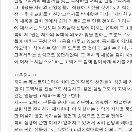
신앙고백서의 해설서를 찾는 독자라면 어려운 신앙고백서의 
그 내용을 자신의 신앙생활에 적용하고 싶을 것이다. 이 책은
정과 후대 교회들이 신앙고백서를 받아왔던 역사의 세세한 면
의 내용을 교회 안에서 쉽게 가르치도록 만든 것이다. 따라서
에 대해서는 무엇보다 독자들의 신앙에 미치는 유익에 그 초점
특히 제2권은 저자의 목회적 의도가 빛을 발하는 부분으로서
활에 미치는 구체적인 내용을 다루고 있으며, 독자들이 역사를
앙고백에 참여하는 일에 큰 도움을 줄 것이다. 교회는 하나님
고백서라는 형식으로 응답해왔다. 그 역사와 내용을 깊이 묵상
여 어서 오시옵소서’ 하는 고백에도 함께 참여하게 되기를 기
<<추천사>>
저자는 웨스트민스터 대회에 모인 믿음의 선진들이 성경에 
한 이 고백서를 진심으로 사랑하고, 같은 심정으로 이 고백
같은 믿음을 고백하도록 안내한다.
저자는 고백서 본문을 순서대로 간단하고 명료하게 해설하면
보편성을 진지하게 제시한다. 이 해설서는 신앙의 지식을 풍
만 머물지 않고 독자들을 경건과 송영으로 인도할 것이다.
특히 성경에 관한 이해가 옅어지고 있어서 속히 신앙의 뼈대
으로 귀한 선물이다. _ 유해무(고려신학대학원 은퇴교수, 교