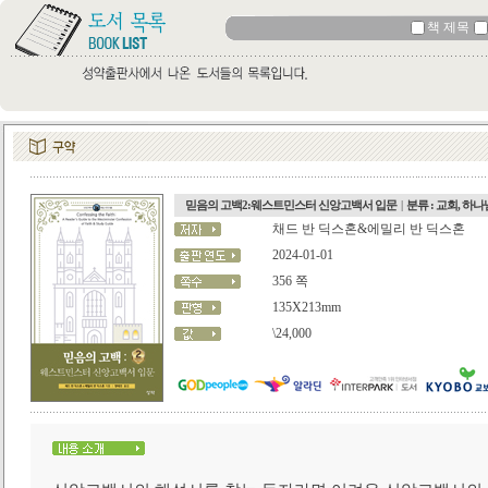
책 제목
믿음의 고백2:웨스트민스터 신앙고백서 입문
|
분류 : 교회, 하
채드 반 딕스혼&에밀리 반 딕스혼
2024-01-01
356 쪽
135X213mm
\24,000