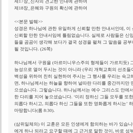
제17장_신자의 견고한 인내에 관하여
제18장_은혜와 구원의 확신에 관하여
<<본문 발췌>>
성경은 하나님에 관한 유일하게 신뢰할 만한 안내서인데, 이
신뢰할 만한 안내서임에 틀림없습니다. 실제로 사람들은 신앙
들을 곰곰이 생각해 보다가 결국 성경을 펼쳐 그 말씀을 공부
될 것입니다. (26쪽)
하나님께서 구원을 (아르미니우스주의 형제들이 가르치듯) 그
능성으로 열어 두시는 것이 아니라 (우리 개혁교회의 선조들
백성을 위하여 친히 실현하여 주시는 그 행사를 우리는 숙고해
면, 하나님께서는 하늘을 향하여 널따란 다리를 중간까지만 만
으셨습니다. 그렇습니다. 하나님께서는 예수 그리스도 안에서
한 다리를 지어 놓으셨습니다. ‘미리 정하신 그들 모두를 또
의롭다 하시고, 의롭다 하신 그들을 또한 영화롭게 하시는’ 
마땅합니다(롬 8:30).
(삼위일체의) 이 교훈은 모든 인생에게 함의하는 바가 있습니
에게 하나 되라고 요구할 때에 그 근거로 말한 것이, 바로 성