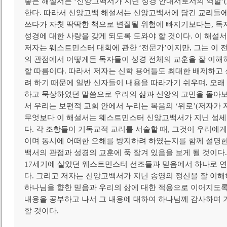
좋은 해설서는 ‘신앙고백서가 지닌 성경 안내서로서의 역할’(
한다. 따라서 신앙고백 해설서는 신앙고백서에 담긴 교리들에
쓰다가 자칫 딱딱한 책으로 변질될 위험에 빠지기보다는, 
성경에 대한 사랑을 갖게 되도록 도와야 할 것이다. 이 해설서
저자는 웨스트민스터 대회에 관한 ‘전문가’이지만, 그는 이 
의 관점에서 어떻게든 독자들이 성경 전체의 교훈을 잘 이해
할 따름이다. 따라서 저자는 신학 용어들도 최대한 배제하고
려 하기 때문에 일반 신자들이 내용을 따라가기 쉬우며, 오래
하고 묵상하였던 말씀으로 우리의 삶과 신앙의 고민을 돌아
서 우리는 보편적 교회 안에서 누리는 복음의 ‘위로’(저자가 
무엇보다 이 해설서는 웨스트민스터 신앙고백서가 지닌 섬세
다. 각 조항들이 기독교적 교리를 서술할 때, 그것이 우리에게
이며 동시에 어떠한 오해를 방지하려 하였는지를 함께 설명한
백서의 관점과 성경의 교훈에 푹 잠겨 있음을 보게 될 것이다.
17세기에 살았던 웨스트민스터 선조들과 믿음에서 하나로 연
다. 그리고 저자는 신앙고백서가 지닌 송영의 정신을 잘 이해
하나님을 향한 믿음과 우리의 삶에 대한 적용으로 이어지도록
내용을 공부하고 나서 그 내용에 대하여 하나님께 감사하며 
할 것이다.