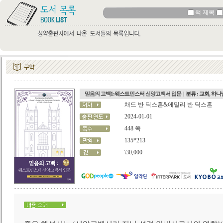
책 제목
믿음의 고백1:웨스트민스터 신앙고백서 입문
|
분류 : 교회, 하
채드 반 딕스혼&에밀리 반 딕스혼
2024-01-01
448 쪽
135*213
\30,000