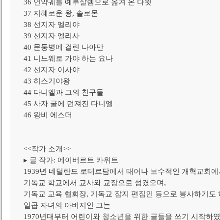
36 언약궤를 예루살렘으로 옮겨 온 다윗
37 지혜로운 왕, 솔로몬
38 선지자 엘리야
39 선지자 엘리사
40 문둥병에 걸린 나아만
41 니느웨로 가야 하는 요나
42 선지자 이사야
43 히스기야왕
44 다니엘과 그의 친구들
45 사자 굴에 던져진 다니엘
46 왕비 에스더
<<작가 소개>>
▸ 글 작가: 에이버르트 카위트
1939년 네덜란드 로테르담에서 태어나 보수적인 개혁교회에
기독교 학교에서 교사와 교장으로 섬겼으며,
기독교 교육 협회장, 기독교 잡지 편집인 등으로 봉사하기도
일곱 자녀의 아버지인 그는
1970년대부터 어린이와 청소년을 위한 글들을 쓰기 시작하였