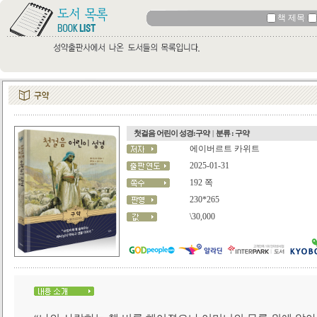
책 제목
첫걸음 어린이 성경:구약
|
분류 : 구약
에이버르트 카위트
2025-01-31
192 쪽
230*265
\30,000